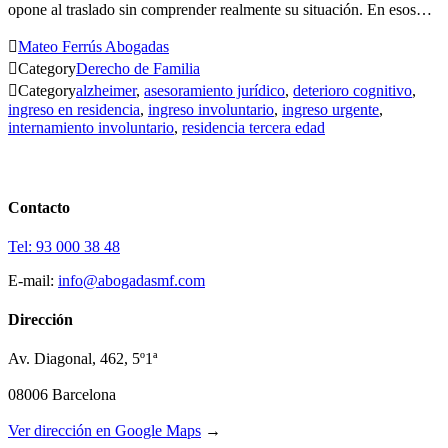
opone al traslado sin comprender realmente su situación. En esos…

Mateo Ferrús Abogadas

Category
Derecho de Familia

Category
alzheimer
,
asesoramiento jurídico
,
deterioro cognitivo
,
ingreso en residencia
,
ingreso involuntario
,
ingreso urgente
,
internamiento involuntario
,
residencia tercera edad
Contacto
Tel: 93 000 38 48
E-mail:
info@abogadasmf.com
Dirección
Av. Diagonal, 462, 5º1ª
08006 Barcelona
Ver dirección en Google Maps
→